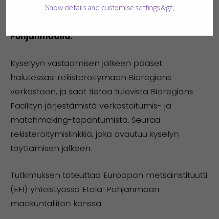
Show details and customise settings &gt;
Jaa mielipiteesi ja auta meitä kestävän
tulevaisuuden luomisessa Etelä-
Pohjanmaalla.
Kyselyyn vastaamisen jälkeen pääset
halutessasi rekisteröitymään Bioregions –
verkostoon, ja saat tietoa tulevista Bioregions
Facilityn järjestämistä verkostoitumis- ja
matchmaking-tapahtumista. Seuraa
rekisteröitymislinkkiä, joka avautuu kyselyn
täyttämisen jälkeen.
Tutkimuksen toteuttaa Euroopan metsäinstituutti
(EFI) yhteistyössä Etelä-Pohjanmaan
maakuntaliiton kanssa.