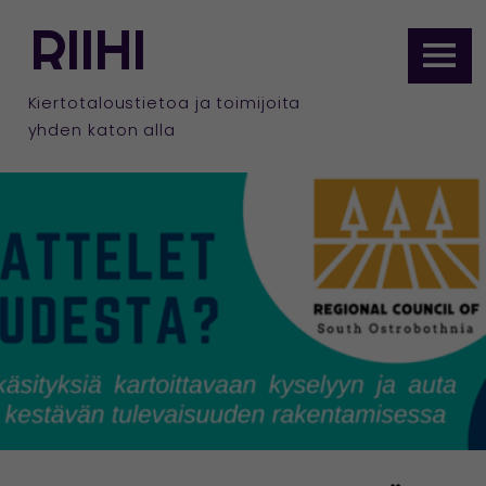
ETUSIVULLE
RIIHI
Siirry
sisältöön
Kiertotaloustietoa ja toimijoita
yhden katon alla