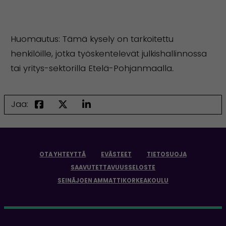
Huomautus: Tämä kysely on tarkoitettu
henkilöille, jotka työskentelevät julkishallinnossa
tai yritys-sektorilla Etelä-Pohjanmaalla
.
Jaa:
OTA YHTEYTTÄ
EVÄSTEET
TIETOSUOJA
SAAVUTETTAVUUSSELOSTE
SEINÄJOEN AMMATTIKORKEAKOULU