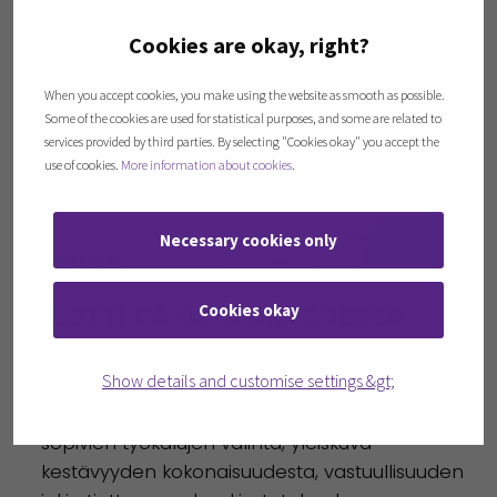
Cookies are okay, right?
When you accept cookies, you make using the website as smooth as possible.
Some of the cookies are used for statistical purposes, and some are related to
services provided by third parties. By selecting "Cookies okay" you accept the
use of cookies.
More information about cookies
.
Necessary cookies only
Cookies okay
PILOTTI PÄHKINÄNKUORESSA
Paikkoja yhteensä:
8 pk-yritystä
Show details and customise settings &gt;
Kesto:
1,5-3h tarpeen mukaan
Aihe:
esimerkiksi (tarkentuu pilottikohtaisesti)
sopivien työkalujen valinta, yleiskuva
kestävyyden kokonaisuudesta, vastuullisuuden