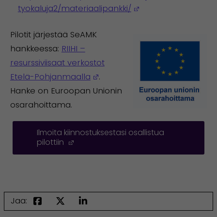
(Avautuu uuteen ik
tyokaluja2/materiaalipankki/
Pilotit järjestää SeAMK
hankkeessa:
RIIHI –
resurssiviisaat verkostot
(Avautuu uuteen ikkunaan)
Etelä-Pohjanmaalla
.
Hanke on Euroopan Unionin
osarahoittama.
Ilmoita kiinnostuksestasi osallistua
pilottiin
(Avautuu uuteen ikkunaan)
Jaa: