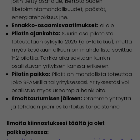
jokin tietty osa-alue, kiertotalouden
liiketoimintamahdollisuudet, päästöt,
energiatehokkuus jne.
Ennakko-osaamisvaatimukset:
ei ole
Pilotin ajankohta:
Suurin osa piloteista
toteutetaan syksyllä 2025 (elo-lokakuu), mutta
myös kesäkuun alkuun on mahdollista sovittaa
1-2 pilottia. Tarkka aika sovitaan kunkin
osallistuvan yrityksen kanssa erikseen.
Pilotin paikka:
Pilotit on mahdollista toteuttaa
joko SEAMKilla tai yrityksessäsi. Yrityksestäsi voi
osallistua myös useampia henkilöitä.
Ilmoittautumisen jälkeen:
Otamme yhteyttä
ja tehdään pieni esikartoitus tarpeistanne.
Ilmoita kiinnostuksesi täältä ja olet
paikkajonossa: