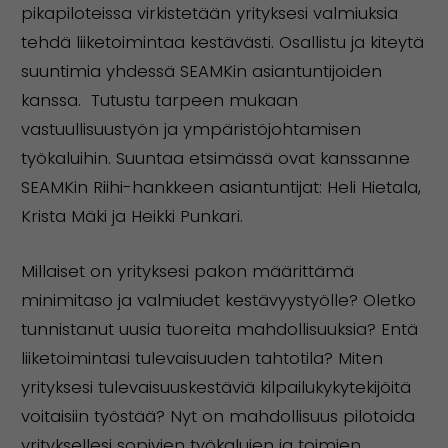
pikapiloteissa virkistetään yrityksesi valmiuksia
tehdä liiketoimintaa kestävästi. Osallistu ja kiteytä
suuntimia yhdessä SEAMKin asiantuntijoiden
kanssa. Tutustu tarpeen mukaan
vastuullisuustyön ja ympäristöjohtamisen
työkaluihin. Suuntaa etsimässä ovat kanssanne
SEAMKin Riihi-hankkeen asiantuntijat: Heli Hietala,
Krista Mäki ja Heikki Punkari.
Millaiset on yrityksesi pakon määrittämä
minimitaso ja valmiudet kestävyystyölle? Oletko
tunnistanut uusia tuoreita mahdollisuuksia? Entä
liiketoimintasi tulevaisuuden tahtotila? Miten
yrityksesi tulevaisuuskestäviä kilpailukykytekijöitä
voitaisiin työstää? Nyt on mahdollisuus pilotoida
yrityksellesi sopivien työkalujen ja toimien