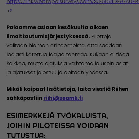
https://link.webropolsurveys.com/S/E6D81DE97A0EB
(Avautuu uuteen ikkunaan)
Palaamme asiaan kesäkuulta alkaen
ilmoittautumisjärjestyksessä.
Pilotteja
valitaan hieman eri teemoista, että saadaan
laajasti katettua laajaa teemaa. Kukaan ei tiedä
kaikkea, mutta ajatuksia vaihtamalla usein asiat
ja ajatukset jalostuu ja opitaan yhdessä.
Mikäli kaipaat lisätietoja, laita viestiä Riihen
sähköpostiin
riihi@seamk.fi
ESIMERKKEJÄ TYÖKALUISTA,
JOIHIN PILOTEISSA VOIDAAN
TUTUSTUA: