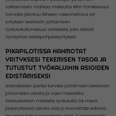
valitsemisen matkaa maksutta Riihi-hankkeessa.
Samalla jalostuu Riiheen rakennettava pk-
yrityksen kestävän johtamisen
työkalukokonaisuus sellaiseksi, joka aidosti
hyödyttää eteläpohjalaisyrityksiä.
PIKAPILOTISSA HAHMOTAT
YRITYKSESI TEKEMISEN TASOA JA
TUTUSTUT TYÖKALUIHIN ASIOIDEN
EDISTÄMISEKSI
Istahdetaan pariksi tunniksi pohtimaan kestävän
johtamisen asioita ja arjen haasteita.
Keskustellaan millaisilla työkaluilla tai missä
järjestyksessä asioita voisi ja kannattaisi edistää
tai mistä tietoa kannattaisi etsiä. Tunnistamalla