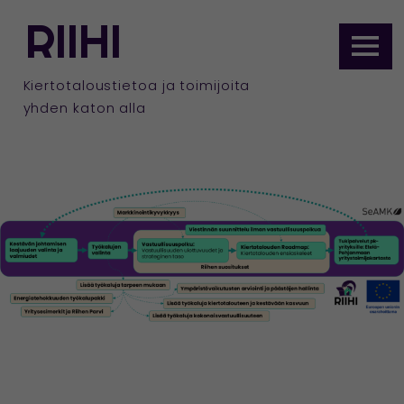
ETUSIVULLE
RIIHI
Siirry
sisältöön
Kiertotaloustietoa ja toimijoita
yhden katon alla