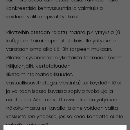
konkreettisia kehityssuuntia ja valmiuksia,
voidaan valita sopivat työkalut.
Pilotteihin otetaan rajattu määrä pk-yrityksiä (8
kpl), joten toimi nopeasti. Jokaiselle yritykselle
varataan oma aika 1,5-3h tarpeen mukaan.
Pilotissa syvennetään yksittäistä teemaan (esim.
hiilijalanjälki, kiertotalouden
liiketoimintamahdollisuudet,
vastuullisuusstrategia, viestintä) tai käydään läpi
ja valitaan isossa kuvassa sopivia työkaluja ja
aikataulua. Aihe on valittavissa kunkin yrityksen
näkökulmasta eri tavalla ja aihe voidaan valita
keskustellen yhdessä, jos selkeää kohdetta ei ole
valmiiksi mielessä.