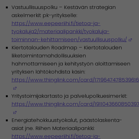
Vastuullisuuspolku – Kestävän strategian
askelmerkit pk-yritykselle:
https://www.eepeeriihi.fi/tietoa-ja-
tyokaluja2/materiaalipankki/tyokaluja-
(A
toiminnan-kehittamiseen/vastuullisuuspolku/
Kiertotalouden Roadmap – Kiertotalouden
liiketoimintamahdollisuuksien
hahmottamiseen ja kehitystyön aloittamiseen
yrityksen lähtökohdista käsin:
https://www.thinglink.com/card/171964747853961
(Avautuu uuteen ikkunaan)
Yritystoimijakartasto ja palvelupolkuesimerkit:
https://www.thinglink.com/card/191104366085039
(Avautuu uuteen ikkunaan)
Energiatehokkuustyökalut, päästölaskenta-
asiat jne. Riihen Materiaalipankki:
https://www.eepeeriihi.fi/tietoa-ja-