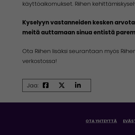
käyttöaikomukset. Riihen kehittämiskysel
Kyselyyn vastanneiden kesken arvotaan
meitä auttamaan sinua entistä parem
Ota Riihen lisäksi seurantaan myös Rii
verkostossa!
Jaa:
OTA YHTEYTTÄ
EVÄS