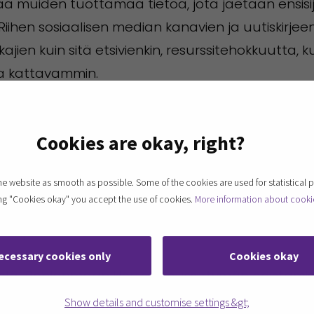
tää muiden tuottamaa tietoa, jota jaetaan ensisijai
Riihen sosiaalisen median kanavien ja uutiskirjee
ajien kuin sitä etsivienkin, resurssitehokkuutta, 
ja kattavammin.
ä meidän kaikkien resurssit ovat tehokkaammin kä
Cookies are okay, right?
nnistamme paremmin alueen yritysten ja toimijo
panit. Riihi pyrkii luomaan Etelä-Pohjanmaan vih
 website as smooth as possible. Some of the cookies are used for statistical 
lta oleelliset tekijät sekä herättelemään ja yl
ting "Cookies okay" you accept the use of cookies.
More information about cooki
stelua. Kaiken kaikkiaan Riihen tavoitteena on va
-Pohjanmaalla.
ecessary cookies only
Cookies okay
ä Etelä-Pohjanmaan kiertotaloussiirtymän edistämise
 Riihen lupauksen toteutuminen siis edellyttää, e
Show details and customise settings &gt;