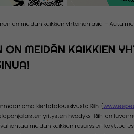
inen on meidän kaikkien yhteinen asia – Auta m
N ON MEIDÄN KAIKKIEN YH
INUA!
maan oma kiertotaloussivusto Riihi (
www.eepeeri
eteläpohjalaisten yritysten hyödyksi. Riihi on lu
kä vähentää meidän kaikkien resurssien käyttöä es