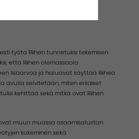
Riihen työkalukseen kestävän
sesti työtä Riihen tunnetuksi tekemisen
ksi, että Riihen olemassaolo
leen lisäarvoa ja haluavat käyttää Riiheä
a avulla selvitetään, miten erilaiset
ulisi kehittää sekä mitkä ovat Riihen
itä ovat muun muassa osaamisalustan
hyötyjen kokeminen sekä