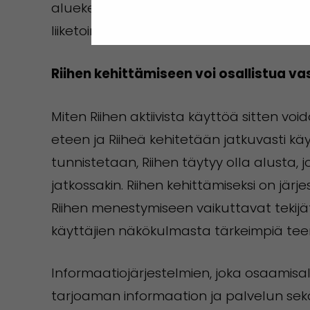
aluekehitystoimijat ja yritykset tunnist
liiketoiminnan kehittämistyössään.
Riihen kehittämiseen voi osallistua v
Miten Riihen aktiivista käyttöä sitten vo
eteen ja Riiheä kehitetään jatkuvasti kä
tunnistetaan, Riihen täytyy olla alusta,
jatkossakin. Riihen kehittämiseksi on järj
Riihen menestymiseen vaikuttavat tekijät 
käyttäjien näkökulmasta tärkeimpiä teemoj
Informaatiojärjestelmien, joka osaamis
tarjoaman informaation ja palvelun sekä