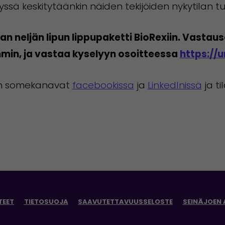
yssä keskitytäänkin näiden tekijöiden nykytilan t
 neljän lipun lippupaketti BioRexiin. Vastausa
min, ja vastaa kyselyyn osoitteessa
https://ur
hen somekanavat
facebookissa
ja
LinkedInissä
ja ti
TEET
TIETOSUOJA
SAAVUTETTAVUUSSELOSTE
SEINÄJOEN