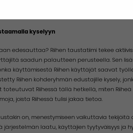
avat Riihen tarjoamat mahdollisuudet ja ottavat 
astaamalla kyselyyn
idaan edesauttaa? Riihen taustatiimi tekee aktiivi
yttäjiltä saadun palautteen perusteella. Sen lisä
 jonka käyttämisestä Riihen käyttäjät saavat työl
estetty Riihen kohderyhmän edustajille kysely, jonk
toteutuvat Riihessä tällä hetkellä, miten Riiheä t
a, joista Riihessä tulisi jakaa tietoa.
alustakin on, menestymiseen vaikuttavia tekijö
 järjestelmän laatu, käyttäjien tyytyväisyys ja 