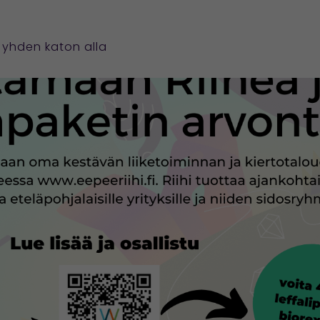
LE
a yhden katon alla