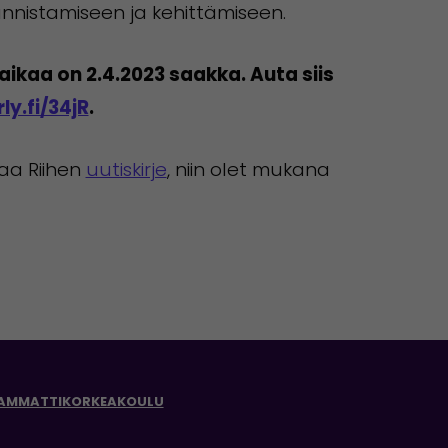
unnistamiseen ja kehittämiseen.
ikaa on 2.4.2023 saakka. Auta siis
ly.fi/34jR
.
laa Riihen
uutiskirje
, niin olet mukana
 AMMATTIKORKEAKOULU