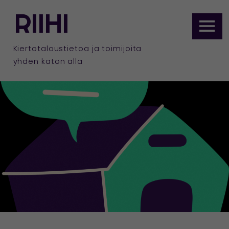
ETUSIVULLE
RIIHI
Siirry
sisältöön
Kiertotaloustietoa ja toimijoita
yhden katon alla