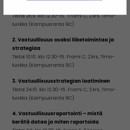
vastuullisuustyössä
Tiistai 26.9. klo 12.30-15. Frami C, 2.krs, Timo-
luokka (Kampusranta 9C)
2. Vastuullisuus osaksi liiketoimintaa ja
strategiaa
Tiistai 10.10. klo 12.30-15. Frami C, 2.krs, Timo-
luokka (Kampusranta 9C)
3.
Vastuullisuusstrategian laatiminen
Tiistai 24.10. klo 12.30-15. Frami C, 2.krs, Timo-
luokka (Kampusranta 9C)
4. Vastuullisuusraportointi – mistä
kerätä dataa ja miten raportoida