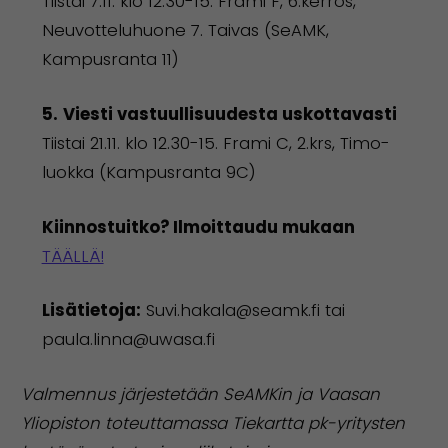
Tiistai 7.11. klo 12.30-15. Frami F, 6.kerros,
Neuvotteluhuone 7. Taivas (SeAMK,
Kampusranta 11)
5.
Viesti vastuullisuudesta uskottavasti
Tiistai 21.11. klo 12.30-15. Frami C, 2.krs, Timo-
luokka (Kampusranta 9C)
Kiinnostuitko? Ilmoittaudu mukaan
TÄÄLLÄ!
Lisätietoja:
Suvi.hakala@seamk.fi tai
paula.linna@uwasa.fi
Valmennus järjestetään SeAMKin ja Vaasan
Yliopiston toteuttamassa Tiekartta pk-yritysten