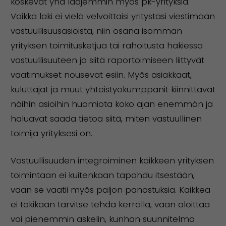
koskevat yhä laajemmin myös pk-yrityksiä.
Vaikka laki ei vielä velvoittaisi yritystäsi viestimään
vastuullisuusasioista, niin osana isomman
yrityksen toimitusketjua tai rahoitusta hakiessa
vastuullisuuteen ja siitä raportoimiseen liittyvät
vaatimukset nousevat esiin. Myös asiakkaat,
kuluttajat ja muut yhteistyökumppanit kiinnittävät
näihin asioihin huomiota koko ajan enemmän ja
haluavat saada tietoa siitä, miten vastuullinen
toimija yrityksesi on.
Vastuullisuuden integroiminen kaikkeen yrityksen
toimintaan ei kuitenkaan tapahdu itsestään,
vaan se vaatii myös paljon panostuksia. Kaikkea
ei tokikaan tarvitse tehdä kerralla, vaan aloittaa
voi pienemmin askelin, kunhan suunnitelma