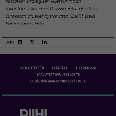
kestävän strategisen liiketoiminnan
rakentamiseksi -hankkeessa, jota rahoittaa
Euroopan aluekehitysrahasto (EAKR), Etelä-
Pohjanmaan liitto.
Jaa:
OTA YHTEYTTÄ
EVÄSTEET
TIETOSUOJA
SAAVUTETTAVUUSSELOSTE
SEINÄJOEN AMMATTIKORKEAKOULU
ETUSIVULL
RIIHI