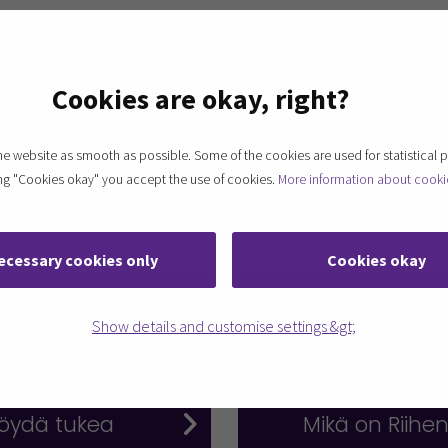
vannut uutta lähestymistapaa, ja tähän haasteese
ijoilta. Opiskelijaryhmä laati yritykselle kattav
isyyden, energiatehokkuuden ja paikallisuuden. 
Cookies are okay, right?
än ja luomaan suunnitelmallisen otteen markkinoi
 laajentamista.
 website as smooth as possible. Some of the cookies are used for statistical 
ting "Cookies okay" you accept the use of cookies.
More information about cooki
koulu yritysten ja alueen tukena | Julkaisut @
ecessary cookies only
Cookies okay
 esimerkkejä
Tutustu kierto
Show details and customise settings &gt;
E-P:llä
 löydä tukea
Mikä on Riihen