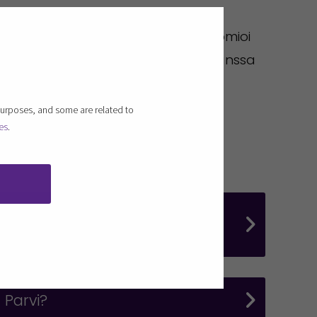
en Nord Mills sai apua Seinäjoen
an markkinointistrategian, joka huomioi
Yhteistyö SeAMKin opiskelijoiden kanssa
ntiin, mikä tukee yrityksen
purposes, and some are related to
es
.
SeAMK
talouden edelläkävijäyrityksiin
 Parvi?