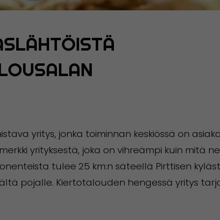
KASLÄHTÖISTÄ
ALOUSALAN
stava yritys, jonka toiminnan keskiössä on asiak
erkki yrityksestä, joka on vihreämpi kuin mitä nett
onenteista tulee 25 km:n säteellä Pirttisen kyläs
ältä pojalle. Kiertotalouden hengessä yritys ta