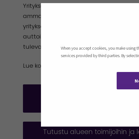
Yrityksen markkinointi oli kuitenkin kai
ammattikorkeakoulun markkinoinnin opiskel
yrityksen vahvuudet, kuten asiakaslähtö
auttoi Nord Millsia kehittämään brändiä
tulevaisuuden kasvua ja asiakaskunnan
When you accept cookies, you make using the
services provided by third parties. By selec
Lue koko artikkeli täältä:
Maakuntakorkea
N
Askeleita kestävyyteen, muita
E-P:ltä
Tutustu alueen toimijoihin ja