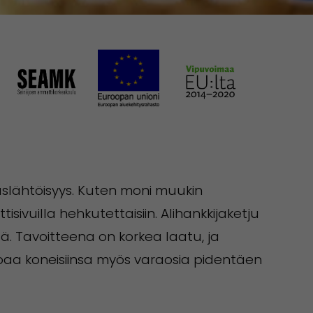
aslähtöisyys. Kuten moni muukin
isivuilla hehkutettaisiin. Alihankkijaketju
tä. Tavoitteena on korkea laatu, ja
rjoaa koneisiinsa myös varaosia pidentäen