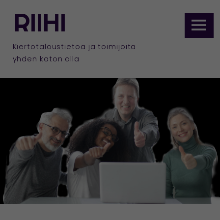
ETUSIVULLE
RIIHI
Siirry
sisältöön
Kiertotaloustietoa ja toimijoita
yhden katon alla