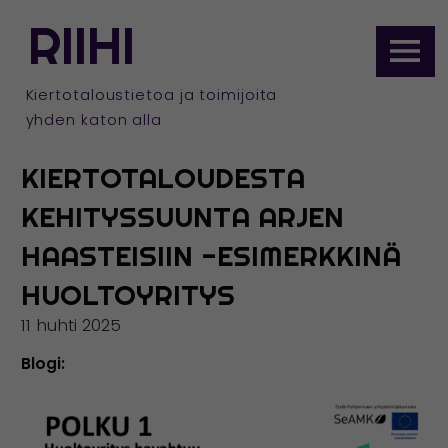
ETUSIVULLE
RIIHI
Siirry
sisältöön
Kiertotaloustietoa ja toimijoita
yhden katon alla
KIERTOTALOUDESTA
KEHITYSSUUNTA ARJEN
HAASTEISIIN -ESIMERKKINÄ
HUOLTOYRITYS
11 huhti 2025
Blogi: