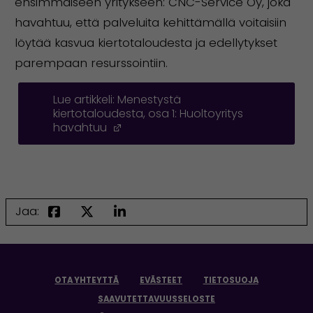
ensimmäiseen yritykseen: CNC-Service Oy, joka
havahtuu, että palveluita kehittämällä voitaisiin
löytää kasvua kiertotaloudesta ja edellytykset
parempaan resurssointiin.
Lue artikkeli: Menestystä
kiertotaloudesta, osa 1: Huoltoyritys
havahtuu
(Avautuu uuteen ikkunaan)
Jaa:
OTA YHTEYTTÄ
EVÄSTEET
TIETOSUOJA
SAAVUTETTAVUUSSELOSTE