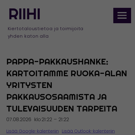
ETUSIVULLE
RIIHI
Siirry
sisältöön
Kiertotaloustietoa ja toimijoita
yhden katon alla
PAPPA-PAKKAUSHANKE:
KARTOITAMME RUOKA-ALAN
YRITYSTEN
PAKKAUSOSAAMISTA JA
TULEVAISUUDEN TARPEITA
07.08.2026
klo
21:22 – 21:22
Lisää Google-kalenteriin
Lisää Outlook-kalenteriin