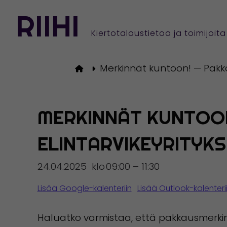
ETUSIVUL
RIIHI
Siirry
sisältöön
Kiertotaloustietoa ja toimijoit
Merkinnät kuntoon! — Pakka
Etusivulle
MERKINNÄT KUNTOO
ELINTARVIKEYRITYKS
24.04.2025
klo
09:00 – 11:30
Lisää Google-kalenteriin
Lisää Outlook-kalenteri
Haluatko varmistaa, että pakkausmerkin