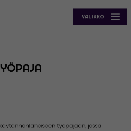
VALIKKO
AVAA VALIKKO"
TYÖPAJA
 käytännönläheiseen työpajaan, jossa