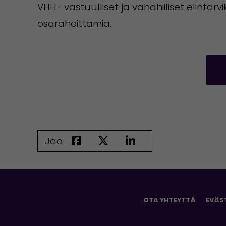
VHH- vastuulliset ja vähähiiliset elint
osarahoittamia.
Jaa:
OTA YHTEYTTÄ
EVÄS