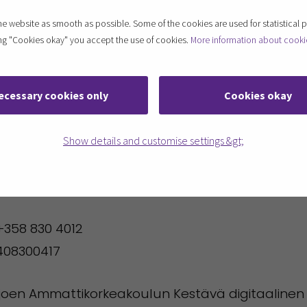
le.
 website as smooth as possible. Some of the cookies are used for statistical 
ting "Cookies okay" you accept the use of cookies.
More information about cooki
ecessary cookies only
Cookies okay
Show details and customise settings &gt;
 +358 830 4012
8408300417
äjoen Ammattikorkeakoulun Kestävä digitaalinen 