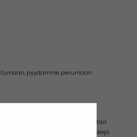
llistumaan, pyydämme perumaan
se N Insight -tutkimuspalvelut) pitää
tä. Luento tarjoaa selkeitä esimerkkejä