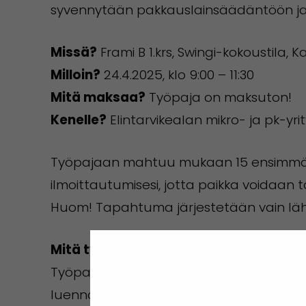
syvennytään pakkauslainsäädäntöön ja ki
Missä?
Frami B 1.krs, Swingi-kokoustila,
Milloin?
24.4.2025, klo 9:00 – 11:30
Mitä maksaa?
Työpaja on maksuton!
Kenelle?
Elintarvikealan mikro- ja pk-yrity
Työpajaan mahtuu mukaan 15 ensimmäis
ilmoittautumisesi, jotta paikka voidaan ta
Huom! Tapahtuma järjestetään vain läh
Mitä työpajassa tapahtuu?
Työpajan aluksi pakkausasiantuntija Hel
luennon pakkausmerkintöjen ja kierrätysm