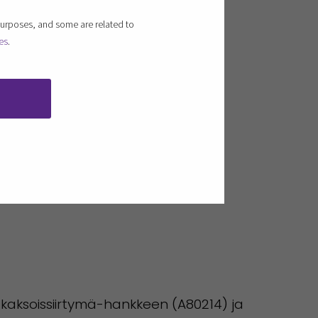
purposes, and some are related to
es
.
kaksoissiirtymä-hankkeen (A80214) ja