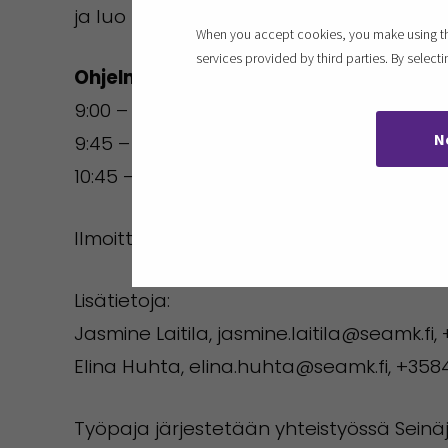
ja luo pohjan käytännön työpajaosuudel
When you accept cookies, you make using the
services provided by third parties. By selec
Ohjelma:
9:00 – 9:45: Asiantuntijaluento
N
9:45 – 10:45: Työpajaosuus
10:45 – 11:30: Keskustelu ja yhteenveto
Ilmoittaudu nyt ja varmista paikkasi!
Lisätietoja:
Jasmine Laitila, jasmine.laitila@seamk.fi,
Elina Huhta, elina.huhta@seamk.fi, +35
Työpaja järjestetään yhteistyössä Sein