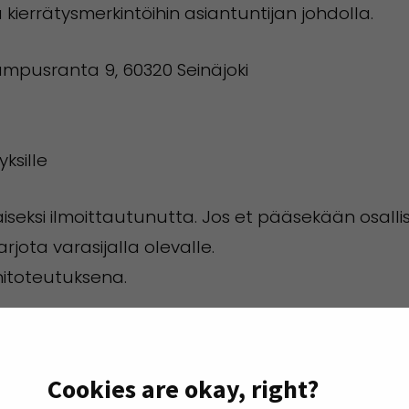
errätysmerkintöihin asiantuntijan johdolla.
 Kampusranta 9, 60320 Seinäjoki
ksille
eksi ilmoittautunutta. Jos et pääsekään osa
rjota varasijalla olevalle.
itoteutuksena.
i Nykänen (Package Testing & Research Oy / Sen
Cookies are okay, right?
erkkien keskeisistä vaatimuksista ja käytännöis