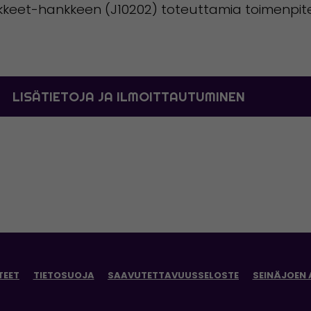
arvikkeet-hankkeen (J10202) toteuttamia toimenpi
LISÄTIETOJA JA ILMOITTAUTUMINEN
TEET
TIETOSUOJA
SAAVUTETTAVUUSSELOSTE
SEINÄJOEN