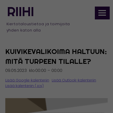
ETUSIVULLE
RIIHI
Siirry
sisältöön
Kiertotaloustietoa ja toimijoita
yhden katon alla
KUIVIKEVALIKOIMA HALTUUN:
MITÄ TURPEEN TILALLE?
09.05.2023
klo
00:00 – 00:00
Lisää Google-kalenteriin
Lisää Outlook-kalenteriin
Lisää kalenteriin (.ics)