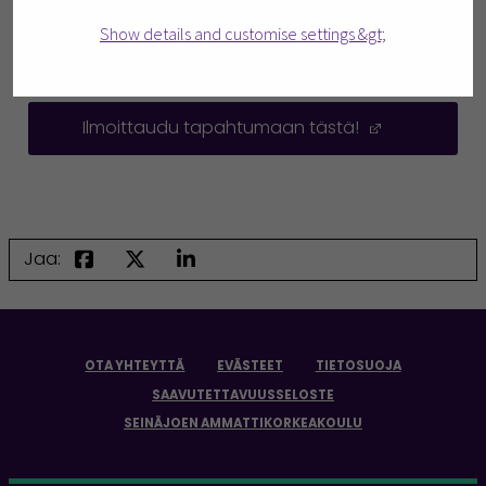
Show details and customise settings &gt;
Ilmoittaudu tapahtumaan tästä!
(Avautuu u
Jaa:
OTA YHTEYTTÄ
EVÄSTEET
TIETOSUOJA
SAAVUTETTAVUUSSELOSTE
SEINÄJOEN AMMATTIKORKEAKOULU