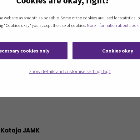
Cookies are okay, right?
kunta-hankkeen esittely ja viljelijäkyselyn tulo
 website as smooth as possible. Some of the cookies are used for statistical 
ting "Cookies okay" you accept the use of cookies.
More information about cooki
 maataloutta?,
Liisa Pesonen Luke
ecessary cookies only
Cookies okay
eräys kasvitiloilla,
Olli-Pekka Ruponen Toivon T
Show details and customise settings &gt;
Arto Korkeamäki Milkenture Oy
 Suonentieto Oy
i Kataja JAMK