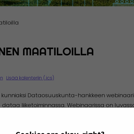
iloilla
NEN MAATILOILLA
in
Lisää kalenteriin (.ics)
unniaksi Dataosuuskunta-hankkeen webinaaria.
 dataa liiketoiminnassa. Webinaarissa on luvassa
a.