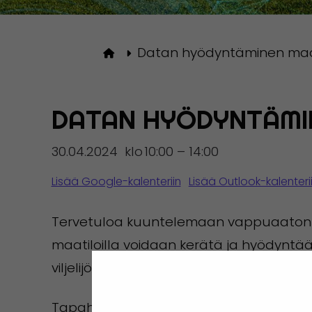
Datan hyödyntäminen maat
Etusivulle
DATAN HYÖDYNTÄMI
30.04.2024
klo
10:00 – 14:00
Lisää Google-kalenteriin
Lisää Outlook-kalenteri
Tervetuloa kuuntelemaan vappuaaton k
maatiloilla voidaan kerätä ja hyödyntää
viljelijöiltä kuin maatalous-alan toimijoilt
Tapahtuman ohjelma: