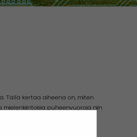
 Tällä kertaa aiheena on, miten
 mielenkiintoisia puheenvuoroja niin