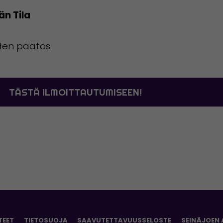
än Tila
uden päätös
TÄSTÄ ILMOITTAUTUMISEEN!
TEET
TIETOSUOJA
SAAVUTETTAVUUSSELOSTE
SEINÄJOEN