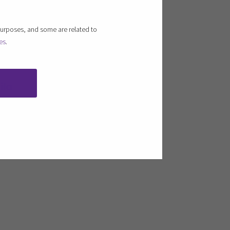
sten esittely,
Jussi Ylinen SeAMK
purposes, and some are related to
es
.
ila