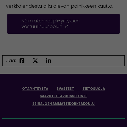
verkkolehdestä alla olevan painikkeen kautta.
Näin rakennat pk-yrityksen
vastuullisuuspolun
(Avautuu uuteen ikkunaa
Jaa:
OTA YHTEYTTÄ
EVÄSTEET
TIETOSUOJA
SAAVUTETTAVUUSSELOSTE
SEINÄJOEN AMMATTIKORKEAKOULU