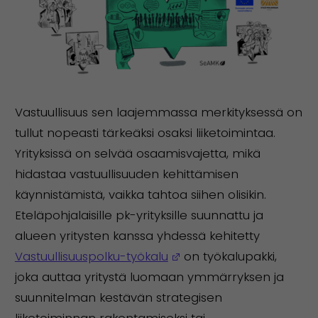
Vastuullisuus sen laajemmassa merkityksessä on
tullut nopeasti tärkeäksi osaksi liiketoimintaa.
Yrityksissä on selvää osaamisvajetta, mikä
hidastaa vastuullisuuden kehittämisen
käynnistämistä, vaikka tahtoa siihen olisikin.
Eteläpohjalaisille pk-yrityksille suunnattu ja
alueen yritysten kanssa yhdessä kehitetty
(Avautuu uuteen ikkun
Vastuullisuuspolku-työkalu
on työkalupakki,
joka auttaa yritystä luomaan ymmärryksen ja
suunnitelman kestävän strategisen