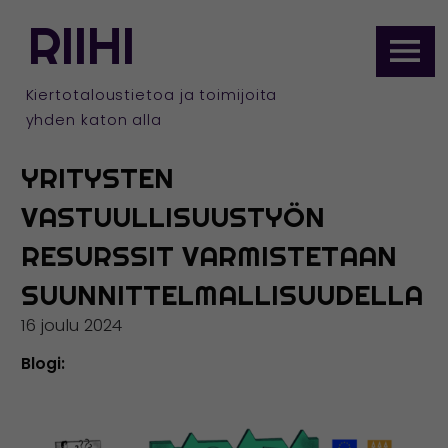
ETUSIVULLE
RIIHI
Siirry
sisältöön
Kiertotaloustietoa ja toimijoita
yhden katon alla
YRITYSTEN
VASTUULLISUUSTYÖN
RESURSSIT VARMISTETAAN
SUUNNITTELMALLISUUDELLA
16 joulu 2024
Blogi: