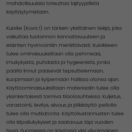
mahdollisuuksia toteuttaa lajityypillistä
käyttäytymistään.
Kuivike (Kuva 1) on tärkein yksittäinen tekijä, joka
vaikuttaa tuotannon kannattavuuteen ja
eläinten hyvinvointiin merkittävästi. Kuivikkeen
tulee ominaisuuksiltaan olla pehmeää,
imukykyistä, puhdasta ja hygieenistä, jonka
päällä linnut pääsevät tepsuttelemaan,
kuopimaan ja kylpemään hallissa olonsa ajan.
Käyttöominaisuuksiltaan materiaalin tulee olla
yksinkertaisesti toimiva tilaolosuhteissa. Kuljetus,
varastointi, levitys, siivous ja jälkikäyttö pellolla
tulee olla mutkatonta. Käyttökustannusten tulee
olla kilpailukykyiset ja saatavuus läpi vuoden
hyvä. Suomessa on käytössä yksi ylivoimainen