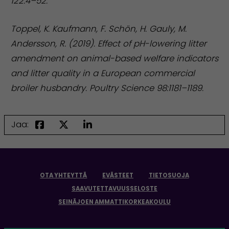
122:4–52.
Toppel, K. Kaufmann, F. Schön, H. Gauly, M.
Andersson, R. (2019). Effect of pH-lowering litter
amendment on animal-based welfare indicators
and litter quality in a European commercial
broiler husbandry. Poultry Science 98:1181–1189.
Jaa:
OTA YHTEYTTÄ
EVÄSTEET
TIETOSUOJA
SAAVUTETTAVUUSSELOSTE
SEINÄJOEN AMMATTIKORKEAKOULU