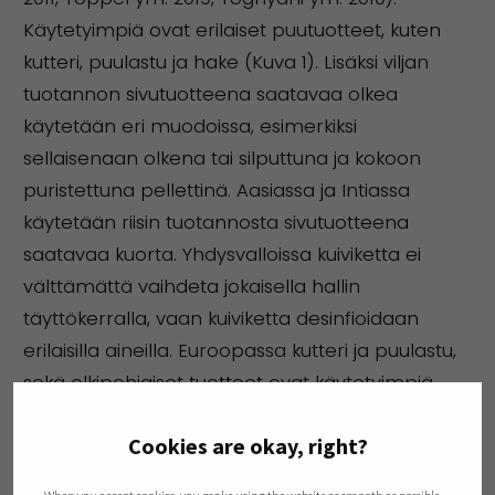
Käytetyimpiä ovat erilaiset puutuotteet, kuten
kutteri, puulastu ja hake (Kuva 1). Lisäksi viljan
tuotannon sivutuotteena saatavaa olkea
käytetään eri muodoissa, esimerkiksi
sellaisenaan olkena tai silputtuna ja kokoon
puristettuna pellettinä. Aasiassa ja Intiassa
käytetään riisin tuotannosta sivutuotteena
saatavaa kuorta. Yhdysvalloissa kuiviketta ei
välttämättä vaihdeta jokaisella hallin
täyttökerralla, vaan kuiviketta desinfioidaan
erilaisilla aineilla. Euroopassa kutteri ja puulastu,
sekä olkipohjaiset tuotteet ovat käytetyimpiä
(Kuva 1). Suomessa eri materiaalien saatavuus ja
Cookies are okay, right?
lainsäädäntö sekä tuotannon erilaisuus
poissulkevat useat maailmalla käytetyt