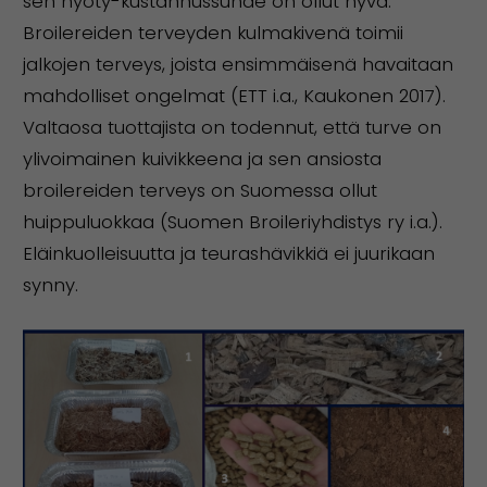
sen hyöty-kustannussuhde on ollut hyvä.
Broilereiden terveyden kulmakivenä toimii
jalkojen terveys, joista ensimmäisenä havaitaan
mahdolliset ongelmat (ETT i.a., Kaukonen 2017).
Valtaosa tuottajista on todennut, että turve on
ylivoimainen kuivikkeena ja sen ansiosta
broilereiden terveys on Suomessa ollut
huippuluokkaa (Suomen Broileriyhdistys ry i.a.).
Eläinkuolleisuutta ja teurashävikkiä ei juurikaan
synny.