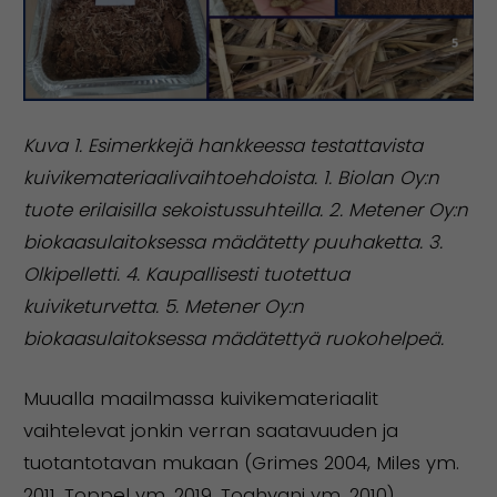
Kuva 1. Esimerkkejä hankkeessa testattavista
kuivikemateriaalivaihtoehdoista. 1. Biolan Oy:n
tuote
erilaisilla sekoistussuhteilla. 2. Metener Oy:n
biokaasulaitoksessa mädätetty puuhaketta. 3.
Olkipelletti. 4. Kaupallisesti tuotettua
kuiviketurvetta. 5. Metener Oy:n
biokaasulaitoksessa mädätettyä ruokohelpeä.
Muualla maailmassa kuivikemateriaalit
vaihtelevat jonkin verran saatavuuden ja
tuotantotavan mukaan (Grimes 2004, Miles ym.
2011, Toppel ym. 2019, Toghyani ym. 2010).