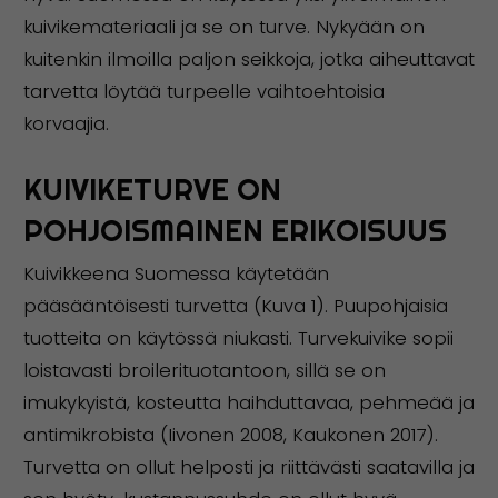
kuivikemateriaali ja se on turve. Nykyään on
kuitenkin ilmoilla paljon seikkoja, jotka aiheuttavat
tarvetta löytää turpeelle vaihtoehtoisia
korvaajia.
KUIVIKETURVE ON
POHJOISMAINEN ERIKOISUUS
Kuivikkeena Suomessa käytetään
pääsääntöisesti turvetta (Kuva 1). Puupohjaisia
tuotteita on käytössä niukasti. Turvekuivike sopii
loistavasti broilerituotantoon, sillä se on
imukykyistä, kosteutta haihduttavaa, pehmeää ja
antimikrobista (Iivonen 2008, Kaukonen 2017).
Turvetta on ollut helposti ja riittävästi saatavilla ja