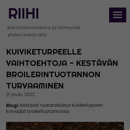
ETUSIVULLE
RIIHI
Siirry
sisältöön
Kiertotaloustietoa ja toimijoita
yhden katon alla
KUIVIKETURPEELLE
VAIHTOEHTOJA − KESTÄVÄN
BROILERINTUOTANNON
TURVAAMINEN
21 joulu 2022
Blogi:
Kestävät ruokaratkaisut
Kuiviketurpeen
korvaajat broilerituotannossa