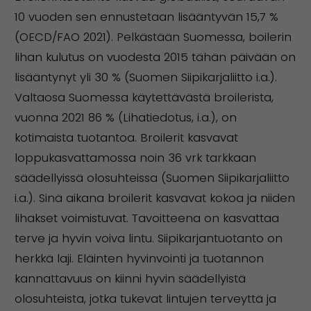
10 vuoden sen ennustetaan lisääntyvän 15,7 %
(OECD/FAO 2021). Pelkästään Suomessa, boilerin
lihan kulutus on vuodesta 2015 tähän päivään on
lisääntynyt yli 30 % (Suomen Siipikarjaliitto i.a.).
Valtaosa Suomessa käytettävästä broilerista,
vuonna 2021 86 % (Lihatiedotus, i.a.), on
kotimaista tuotantoa. Broilerit kasvavat
loppukasvattamossa noin 36 vrk tarkkaan
säädellyissä olosuhteissa (Suomen Siipikarjaliitto
i.a.). Sinä aikana broilerit kasvavat kokoa ja niiden
lihakset voimistuvat. Tavoitteena on kasvattaa
terve ja hyvin voiva lintu. Siipikarjantuotanto on
herkkä laji. Eläinten hyvinvointi ja tuotannon
kannattavuus on kiinni hyvin säädellyistä
olosuhteista, jotka tukevat lintujen terveyttä ja