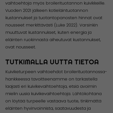
vaihtoehtoja myös broilerituotannon kuivikkeille.
Vuoden 2021 jälkeen kotieläintuotannon
kustannukset ja tuotantopanosten hinnat ovat
nousseet merkittävästi (Luke 2022). Varsinkin
muuttuvat kustannukset, kuten energia ja
eläinten ruokinnasta aiheutuvat kustannukset,
ovat nousseet.
TUTKIMALLA UUTTA TIETOA
Kuiviketurpeen vaihtoehdot broilerituotannossa-
hankkeessa tavoitteenamme on tarkastella
laajasti eri kuivikevaihtoehtoja, etsiä avoimin
mielin uusia kuivikevaihtoehtoja. Lähtökohtana
on löytää turpeelle vastaava tuote, tinkimättä
eläinten hyvinvoinnista, saatavuudesta ja